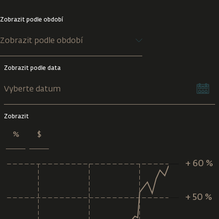
Zobrazit podle období
Zobrazit podle data
Zobrazit
%
$
+ 60 %
- 10 %
- 5 %
0 %
+ 5 %
+ 10 %
+ 15 %
+ 70 %
- 10 %
- 20 %
+ 60 %
+ 50 %