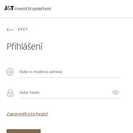
ZPĚT
Přihlášení
Zapomněli jste heslo?