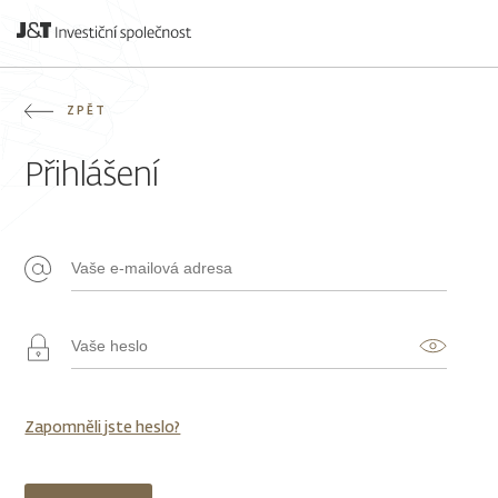
ZPĚT
Přihlášení
Zapomněli jste heslo?