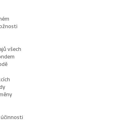
lném
ožnosti
ajů všech
fondem
bodě
tcích
ídy
 změny
 účinnosti