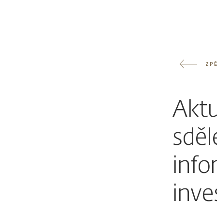
ZP
Aktu
sděl
info
inve