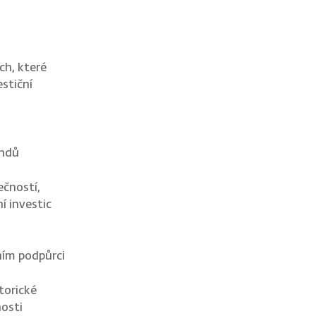
ch, které
stiční
ondů
ečností,
í investic
ním podpůrci
torické
osti