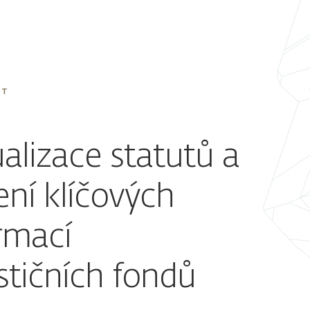
ĚT
alizace statutů a
ení klíčových
rmací
stičních fondů