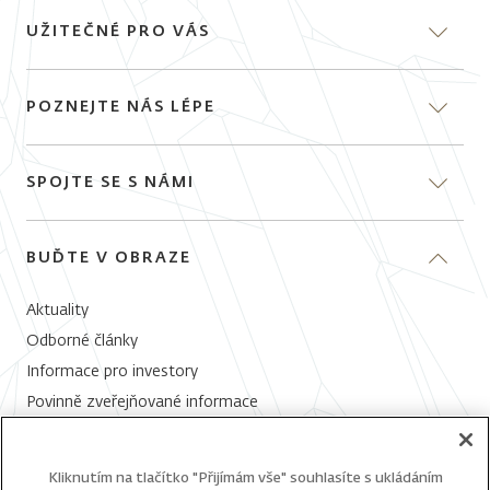
UŽITEČNÉ PRO VÁS
Proč investovat s J&T
POZNEJTE NÁS LÉPE
Fondy
O investování
O J&T Investiční společnosti
Poradna
SPOJTE SE S NÁMI
Naši odborníci
E-perspektiva
Distributoři
Pondělí 9:00 - 12:00,
Kurzy a výkonnost CSV
J&T Banka
BUĎTE V OBRAZE
Středa 13:00 - 16:00
Historie kurzů CSV
Nadace J&T
Aktuality
+420 800 149 172
Odborné články
Email:
info@jtis.cz
Informace pro investory
Povinně zveřejňované informace
Všechny kontakty
Whistleblowing
Kliknutím na tlačítko "Přijímám vše" souhlasíte s ukládáním
Váš email