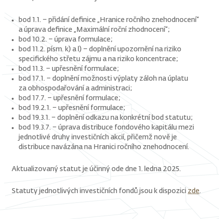
bod 1.1. – přidání definice „Hranice ročního znehodnocení“
a úprava definice „Maximální roční zhodnocení“;
bod 10.2. – úprava formulace;
bod 11.2. písm. k) a l) – doplnění upozornění na riziko
specifického střetu zájmu a na riziko koncentrace;
bod 11.3. – upřesnění formulace;
bod 17.1. – doplnění možnosti výplaty záloh na úplatu
za obhospodařování a administraci;
bod 17.7. – upřesnění formulace;
bod 19.2.1. – upřesnění formulace;
bod 19.3.1. – doplnění odkazu na konkrétní bod statutu;
bod 19.3.7. – úprava distribuce fondového kapitálu mezi
jednotlivé druhy investičních akcií, přičemž nově je
distribuce navázána na Hranici ročního znehodnocení.
Aktualizovaný statut je účinný ode dne 1. ledna 2025.
Statuty jednotlivých investičních fondů jsou k dispozici
zde
.