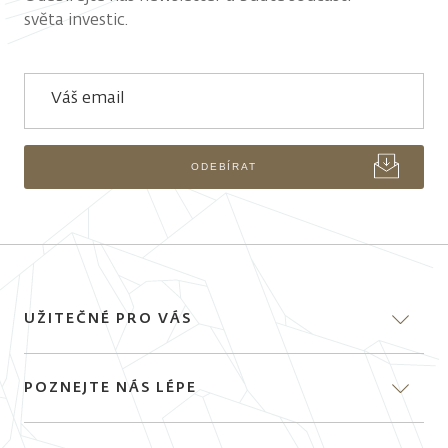
světa investic.
Váš email
ODEBÍRAT
UŽITEČNÉ PRO VÁS
Proč investovat s J&T
POZNEJTE NÁS LÉPE
Fondy
O investování
O J&T Investiční společnosti