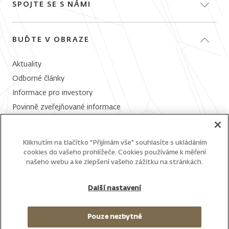
Poradna
SPOJTE SE S NÁMI
Naši odborníci
E-perspektiva
Distributoři
Pondělí 9:00 - 12:00,
Kurzy a výkonnost CSV
J&T Banka
BUĎTE V OBRAZE
Středa 13:00 - 16:00
Historie kurzů CSV
Nadace J&T
Aktuality
+420 800 149 172
Odborné články
Email:
info@jtis.cz
Informace pro investory
Povinně zveřejňované informace
Všechny kontakty
Whistleblowing
Kliknutím na tlačítko "Přijímám vše" souhlasíte s ukládáním
Váš email
cookies do vašeho prohlížeče. Cookies používáme k měření
našeho webu a ke zlepšení vašeho zážitku na stránkách.
Další nastavení
Pouze nezbytné
PRÁVNÍ UPOZORNĚNÍ