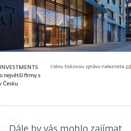
Celou tiskovou zprávu naleznete
zd
 INVESTMENTS
o největší firmy s
 v Česku
Dále by vás mohlo zajímat