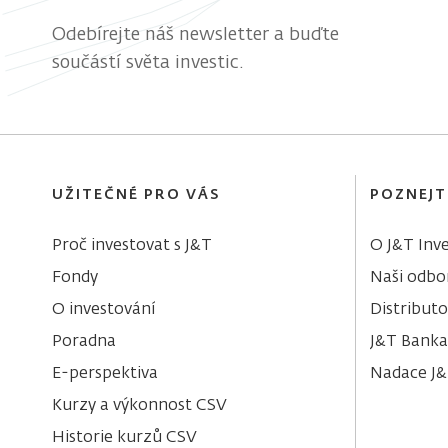
Odebírejte náš newsletter a buďte
součástí světa investic.
UŽITEČNÉ PRO VÁS
POZNEJT
Proč investovat s J&T
O J&T Inve
Fondy
Naši odbor
O investování
Distributo
Poradna
J&T Banka
E-perspektiva
Nadace J
Kurzy a výkonnost CSV
Historie kurzů CSV