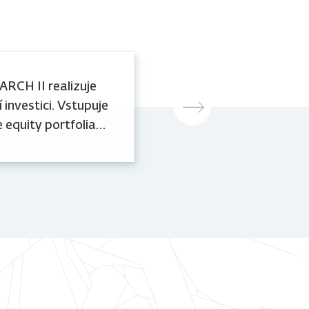
7.7.2026
ARCH II realizuje
J&T ARCH II
 investici. Vstupuje
kapitálem 
 equity portfolia
eur
Capital