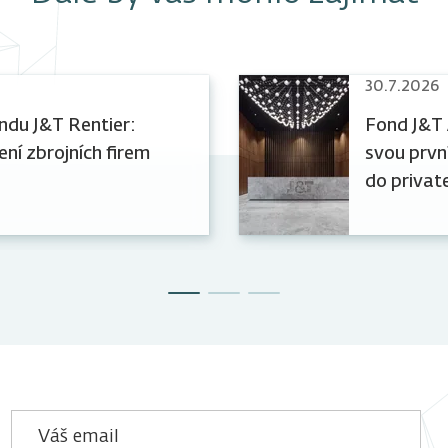
30.7.2026
ndu J&T Rentier:
Fond J&T 
ní zbrojních firem
svou první
do private
Sandberg 
Váš email