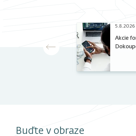
26
5.8.2026
CH II odstartoval s
Akcie fo
lem téměř 300 milionů
Dokoupe
Buďte v obraze