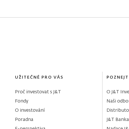
UŽITEČNÉ PRO VÁS
POZNEJT
Proč investovat s J&T
O J&T Inve
Fondy
Naši odbor
O investování
Distributo
Poradna
J&T Banka