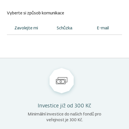
Vyberte si způsob komunikace
Zavolejte mi
Schůzka
E-mail
Kdy vám máme zavolat?
Kam chcete na schůzku přijít?
Budeme vás kontaktovat e-mailem.
ODESLAT ŽÁDOST
Kdykoliv
Konkrétní čas
Investice již od 300 Kč
Kdy můžete přijít?
Minimální investice do našich fondů pro
veřejnost je 300 Kč.