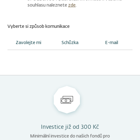
souhlasu naleznete
zde
.
Vyberte si způsob komunikace
Zavolejte mi
Schůzka
E-mail
Kdy vám máme zavolat?
Kam chcete na schůzku přijít?
Budeme vás kontaktovat e-mailem.
ODESLAT ŽÁDOST
Kdykoliv
Konkrétní čas
Investice již od 300 Kč
Kdy můžete přijít?
Minimální investice do našich fondů pro