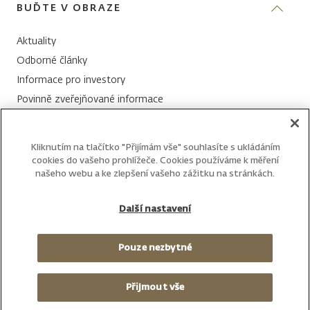
J&T Banka
BUĎTE V OBRAZE
Středa 13:00 - 16:00
Historie kurzů CSV
Nadace J&T
Aktuality
+420 800 149 172
Odborné články
Email:
info@jtis.cz
Informace pro investory
Povinně zveřejňované informace
Všechny kontakty
Whistleblowing
Váš email
Kliknutím na tlačítko "Přijímám vše" souhlasíte s ukládáním
cookies do vašeho prohlížeče. Cookies používáme k měření
našeho webu a ke zlepšení vašeho zážitku na stránkách.
Další nastavení
Pouze nezbytné
PRÁVNÍ UPOZORNĚNÍ
OCHRANA SOUKROMÍ
Přijmout vše
COPYRIGHT 2026 J&T INVESTIČNÍ SPOLEČNOST, a.s.