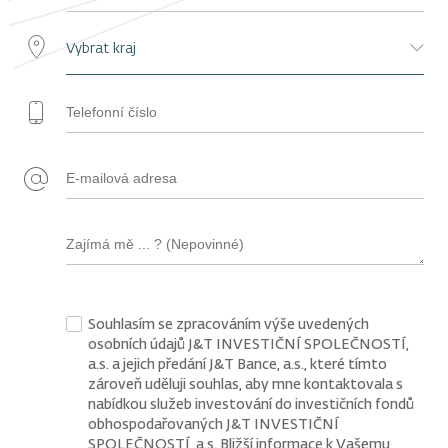
Souhlasím se zpracováním výše uvedených
osobních údajů J&T INVESTIČNÍ SPOLEČNOSTÍ,
a.s. a jejich předání J&T Bance, a.s., které tímto
zároveň uděluji souhlas, aby mne kontaktovala s
nabídkou služeb investování do investičních fondů
obhospodařovaných J&T INVESTIČNÍ
SPOLEČNOSTÍ, a.s. Bližší informace k Vašemu