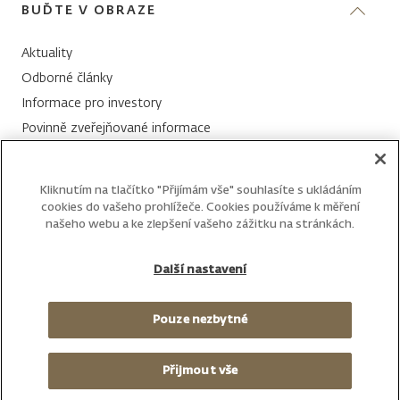
J&T Banka
BUĎTE V OBRAZE
Středa 13:00 - 16:00
Historie kurzů CSV
Nadace J&T
Aktuality
+420 800 149 172
Odborné články
Email:
info@jtis.cz
Informace pro investory
Povinně zveřejňované informace
Všechny kontakty
Whistleblowing
Váš email
Kliknutím na tlačítko "Přijímám vše" souhlasíte s ukládáním
cookies do vašeho prohlížeče. Cookies používáme k měření
našeho webu a ke zlepšení vašeho zážitku na stránkách.
Další nastavení
Pouze nezbytné
PRÁVNÍ UPOZORNĚNÍ
OCHRANA SOUKROMÍ
Přijmout vše
COPYRIGHT 2026 J&T INVESTIČNÍ SPOLEČNOST, a.s.