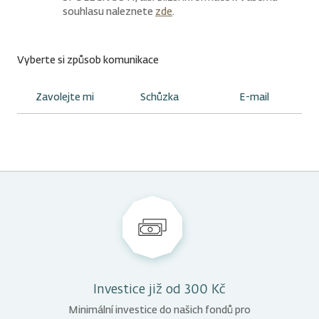
souhlasu naleznete
zde
.
Vyberte si způsob komunikace
Zavolejte mi
Schůzka
E-mail
Kdy vám máme zavolat?
Kam chcete na schůzku přijít?
Budeme vás kontaktovat e-mailem.
ODESLAT ŽÁDOST
Kdykoliv
Konkrétní čas
Investice již od 300 Kč
Kdy můžete přijít?
Minimální investice do našich fondů pro