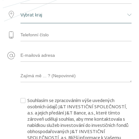
Souhlasím se zpracováním výše uvedených
osobních údajů J&T INVESTIČNÍ SPOLEČNOSTÍ,
a.s. a jejich předání J&T Bance, a.s., které tímto
zároveň uděluji souhlas, aby mne kontaktovala s
nabídkou služeb investování do investičních fondů
obhospodařovaných J&T INVESTIČNÍ
SPOLEČNOSTÍ, a.s. Bližší informace k Vašemu