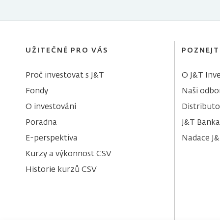
UŽITEČNÉ PRO VÁS
POZNEJT
Proč investovat s J&T
O J&T Inve
Fondy
Naši odbor
O investování
Distributo
Poradna
J&T Banka
E-perspektiva
Nadace J
Kurzy a výkonnost CSV
Historie kurzů CSV