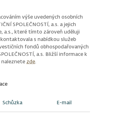
acováním výše uvedených osobních
IČNÍ SPOLEČNOSTÍ, a.s. a jejich
, a.s., které tímto zároveň uděluji
 kontaktovala s nabídkou služeb
nvestičních fondů obhospodařovaných
POLEČNOSTÍ, a.s. Bližší informace k
 naleznete
zde
.
ace
Schůzka
E-mail
ít?
kontaktovat e-mailem.
ESLAT ŽÁDOST