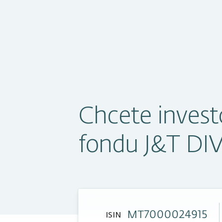
Chcete invest
fondu J&T DI
MT7000024915
ISIN