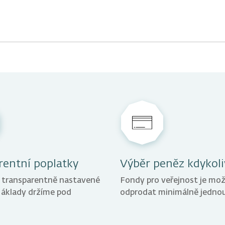
Kdykoliv
Kdy můžete přijít?
Přesný termín schůzky si doho
rentní poplatky
Výběr peněz kdykoli
 transparentně nastavené
Fondy pro veřejnost je mo
Náklady držíme pod
odprodat minimálně jednou