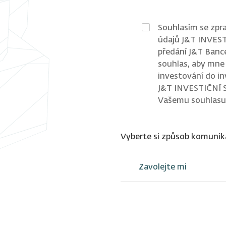
Souhlasím se zpr
údajů J&T INVEST
předání J&T Bance
souhlas, aby mne
investování do i
J&T INVESTIČNÍ S
Vašemu souhlasu
Vyberte si způsob komunik
Zavolejte mi
Kdy vám máme zavolat?
Kam chcete na schůzku přij
Budeme vás 
OD