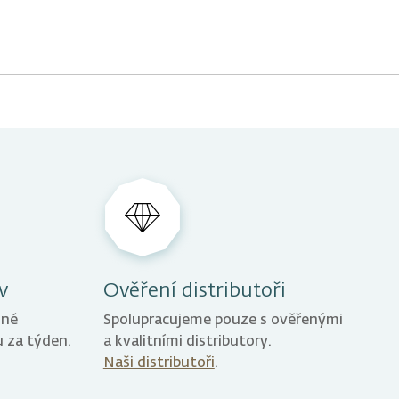
Konkrétní čas
dneme a potvrdíme telefonicky.
v
Ověření distributoři
žné
Spolupracujeme pouze s ověřenými
 za týden.
a kvalitními distributory.
Naši distributoři
.