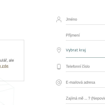
lář, ale
u zde
.