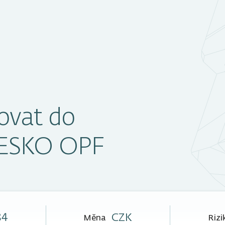
ovat do
ČESKO OPF
84
CZK
Měna
Rizi