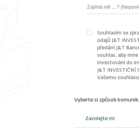
Souhlasím se zpr
údajů J&T INVEST
předání J&T Bance
souhlas, aby mne
investování do i
J&T INVESTIČNÍ S
Vašemu souhlasu
Vyberte si způsob komunik
Zavolejte mi