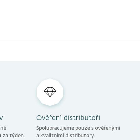
ít?
kontaktovat e-mailem.
ESLAT ŽÁDOST
Konkrétní čas
dneme a potvrdíme telefonicky.
v
Ověření distributoři
žné
Spolupracujeme pouze s ověřenými
 za týden.
a kvalitními distributory.