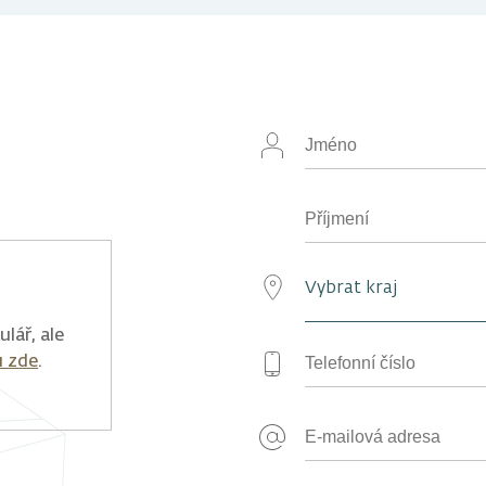
lář, ale
u zde
.