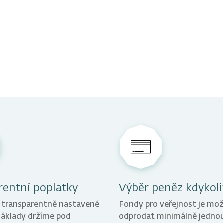
Kdy vám máme zavolat?
Kam chcete na schůzku přij
Budeme vás 
OD
Kdykoliv
Kdy můžete přijít?
Přesný termín schůzky si doho
rentní poplatky
Výběr peněz kdykoli
 transparentně nastavené
Fondy pro veřejnost je mo
Náklady držíme pod
odprodat minimálně jednou