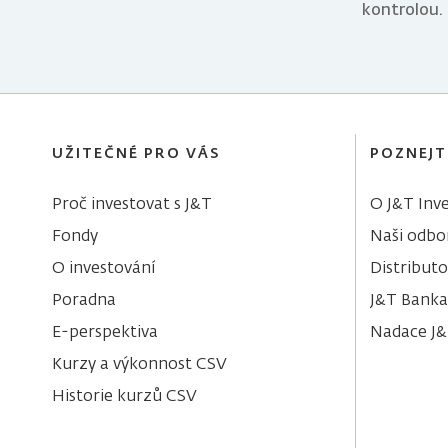
kontrolou.
UŽITEČNÉ PRO VÁS
POZNEJT
Proč investovat s J&T
O J&T Inve
Fondy
Naši odbor
O investování
Distributo
Poradna
J&T Banka
E-perspektiva
Nadace J
Kurzy a výkonnost CSV
Historie kurzů CSV