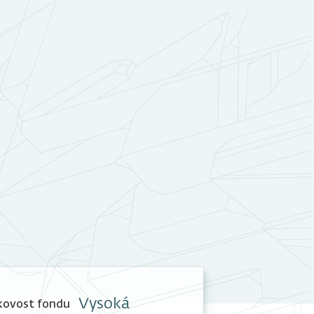
Vysoká
kovost fondu