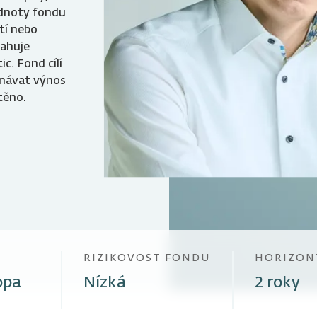
odnoty fondu
stí nebo
sahuje
c. Fond cílí
onávat výnos
těno.
RIZIKOVOST FONDU
HORIZON
opa
Nízká
2 roky