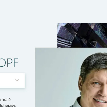
 OPF
a malé
luhopisy,