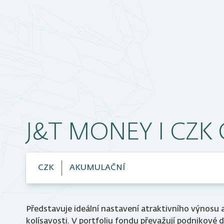
J&T MONEY I CZK
CZK
AKUMULAČNÍ
TŘÍDY FONDU
Představuje ideální nastavení atraktivního výnosu 
J&T MONEY A CZK OPF
kolísavosti. V portfoliu fondu převažují podnikové d