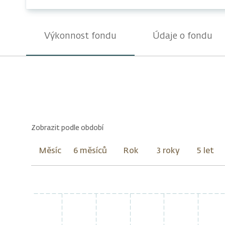
Výkonnost fondu
Údaje o fondu
Zobrazit podle období
Měsíc
6 měsíců
Rok
3 roky
5 let