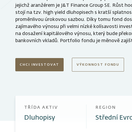
J&T MONEY P CZK OPF
jejichž aranžérem je J&T Finance Group SE. Růst h
J&T MONEY I CZK OPF
stojí na tzv. high yield dluhopisech s kratší splatno
proměnlivou úrokovou sazbou. Díky tomu fond do
zajímavého výnosu při velmi nízké kolísavosti investi
na dosažení kapitálového výnosu, který bude přek
bankovních vkladů. Portfolio fondu je měnově zajiš
CHCI INVESTOVAT
VÝKONNOST FONDU
TŘÍDA AKTIV
REGION
Dluhopisy
Střední Evr