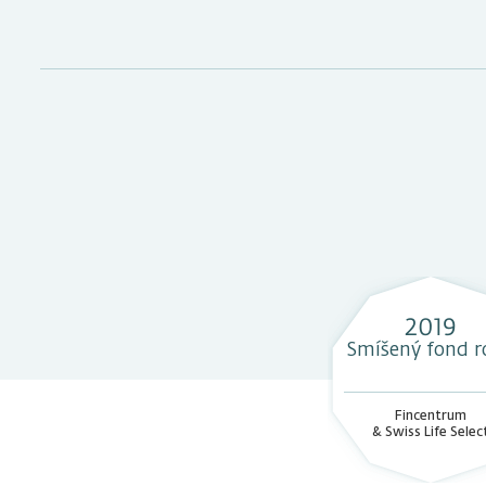
MIN. INVESTIČNÍ HORIZONT
2 roky
VLASTNÍ KAPITÁL
13.0303 ml
6. 8. 2026
ZMĚNA CENY
0.0398 %
aktuálně 0,
2019
POPLATEK ZA OBHOSPODAŘOVÁNÍ
průměrné 
Smíšený fond r
kapitálu
Fincentrum
& Swiss Life Selec
VÝSTUPNÍ POPLATEK
0,00 %