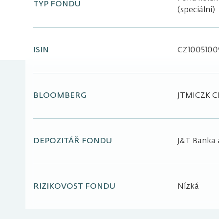
TYP FONDU
(speciální)
ISIN
CZ1005100
BLOOMBERG
JTMICZK C
DEPOZITÁŘ FONDU
J&T Banka a
RIZIKOVOST FONDU
Nízká