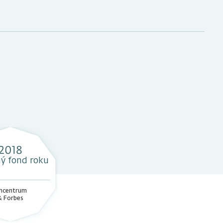
1.0050 CZK
Denní
300 CZK
2018
CE
není stanovena
ý fond roku
incentrum
3,00 %
& Forbes